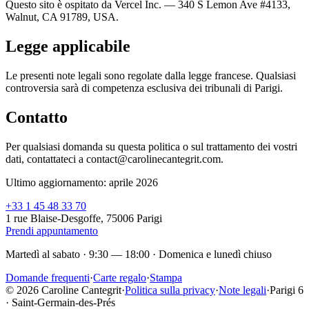
Questo sito è ospitato da Vercel Inc. — 340 S Lemon Ave #4133,
Walnut, CA 91789, USA.
Legge applicabile
Le presenti note legali sono regolate dalla legge francese. Qualsiasi
controversia sarà di competenza esclusiva dei tribunali di Parigi.
Contatto
Per qualsiasi domanda su questa politica o sul trattamento dei vostri
dati, contattateci a contact@carolinecantegrit.com.
Ultimo aggiornamento: aprile 2026
+33 1 45 48 33 70
1 rue Blaise-Desgoffe, 75006 Parigi
Prendi appuntamento
Martedì al sabato · 9:30 — 18:00
·
Domenica e lunedì chiuso
Domande frequenti
·
Carte regalo
·
Stampa
© 2026 Caroline Cantegrit
·
Politica sulla privacy
·
Note legali
·
Parigi 6
· Saint-Germain-des-Prés