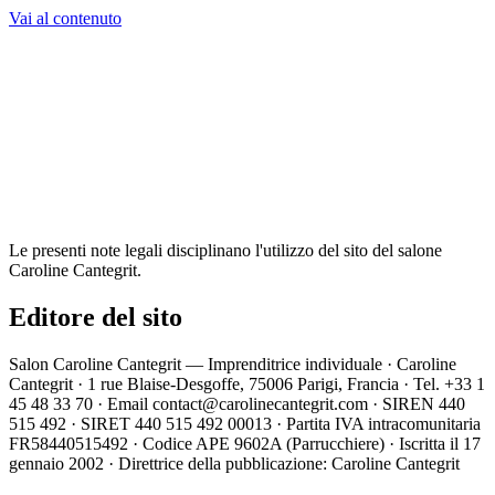
Caroline Cantegrit
Paris · Depuis 2002
Vai al contenuto
Il salone
Team
Servizi
Realizzazioni
FAQ
Contatti
01 45 48 33
70
Prenota appuntamento
IT
Le presenti note legali disciplinano l'utilizzo del sito del salone
Caroline Cantegrit.
Editore del sito
Salon Caroline Cantegrit — Imprenditrice individuale · Caroline
Cantegrit · 1 rue Blaise-Desgoffe, 75006 Parigi, Francia · Tel. +33 1
45 48 33 70 · Email contact@carolinecantegrit.com · SIREN 440
515 492 · SIRET 440 515 492 00013 · Partita IVA intracomunitaria
FR58440515492 · Codice APE 9602A (Parrucchiere) · Iscritta il 17
gennaio 2002 · Direttrice della pubblicazione: Caroline Cantegrit