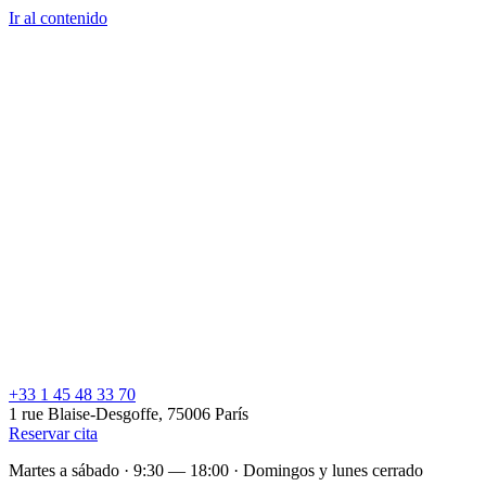
Caroline Cantegrit
Paris · Depuis 2002
Ir al contenido
El salón
Equipo
Servicios
Trabajos
FAQ
Contacto
01 45 48 33
70
Reservar cita
ES
+33 1 45 48 33 70
1 rue Blaise-Desgoffe, 75006 París
Reservar cita
Martes a sábado · 9:30 — 18:00
·
Domingos y lunes cerrado