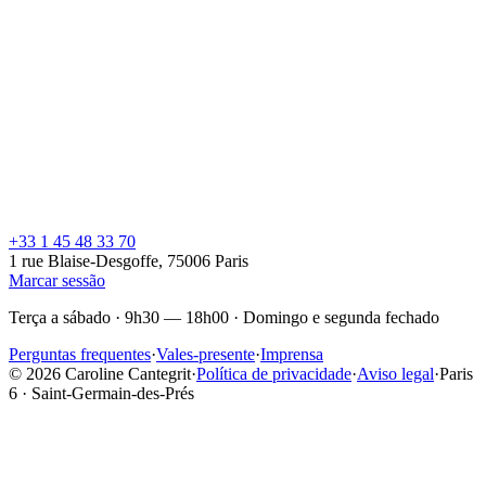
40 anos de experiência
Ver a ficha
→
Igor
Cabeleireiro · Especialista em corte
Coupe · Coupe homme · Brushing
15 anos de experiência
Ver a ficha
→
+33 1 45 48 33 70
1 rue Blaise-Desgoffe, 75006 Paris
Marcar sessão
Terça a sábado · 9h30 — 18h00
·
Domingo e segunda fechado
Perguntas frequentes
·
Vales-presente
·
Imprensa
© 2026 Caroline Cantegrit
·
Política de privacidade
·
Aviso legal
·
Paris
6 · Saint-Germain-des-Prés